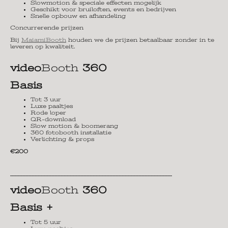
Slowmotion & speciale effecten mogelijk
Geschikt voor bruiloften, events en bedrijven
Snelle opbouw en afhandeling
Concurrerende prijzen
Bij
MaiamiBooth
houden we de prijzen betaalbaar zonder in te
leveren op kwaliteit.
video
Booth
360
Basis
Tot 3 uur
Luxe paaltjes
Rode loper
QR-download
Slow motion & boomerang
360 fotobooth installatie
Verlichting & props
€200
----------------------------------------------------------------------------------------------------------
video
Booth
360
Basis +
Tot 5 uur