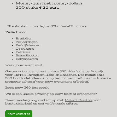
Money-gun met money-dollars
200 stuks
25 euro
€
*Reiskosten in overleg na 30km vanaf Eindhoven
Perfect voor:
Bruiloften
Verjaardagen
Bedrijfsfeesten
Openingen
Festivals
Schoolfeesten
Babyshowers
Maak jouw event viral
Gasten ontvangen direct unieke 360 video’s die perfect zijn
voor TikTok, Instagram Reels en Snapchat. Dat maakt onze
360 booth niet alleen leuk op het moment zelf, maar ook sterke
promotie achteraf voor jouw evenement of bedrijf.
Boek jouw 360 fotobooth
Wil je een unieke ervaring op jouw feest of evenement?
Neem vandaag nog contact op met
Maiami Creative
voor
beschikbaarheid en een vrijblijvende offerte.
Neem contact op