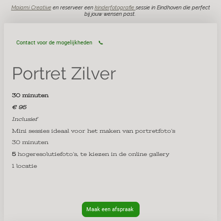
Maiami Creative
en reserveer een
kinderfotografie
sessie in Eindhoven die perfect
bij jouw wensen past.
Wij zorgen voor een unieke ervaring en foto’s waar je voor altijd van zult genieten!
Contact voor de mogelijkheden 📞
Portret Zilver
30 minuten
€ 95
Inclusief
Mini sessies ideaal voor het maken van portretfoto’s
30 minuten
5
hogeresolutiefoto’s, te kiezen in de online gallery
1 locatie
Maak een afspraak